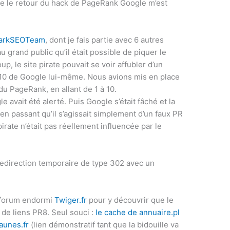
ue le retour du hack de PageRank Google m’est
arkSEOTeam
, dont je fais partie avec 6 autres
 grand public qu’il était possible de piquer le
, le site pirate pouvait se voir affubler d’un
10 de Google lui-même. Nous avions mis en place
u PageRank, en allant de 1 à 10.
e avait été alerté. Puis Google s’était fâché et la
 en passant qu’il s’agissait simplement d’un faux PR
pirate n’était pas réellement influencée par le
 redirection temporaire de type 302 avec un
le forum endormi
Twiger.fr
pour y découvrir que le
de liens PR8. Seul souci :
le cache de annuaire.pl
aunes.fr
(lien démonstratif tant que la bidouille va