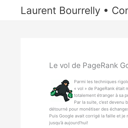
Aller
Laurent Bourrelly • Co
au
contenu
Le vol de PageRank Goo
Parmi les techniques rigolo
« vol » de PageRank était 
totalement étranger à sa p
Par la suite, c’est devenu
détourné pour monétiser des échanges
Puis Google avait corrigé la faille et 
jusqu’à aujourd’hui!