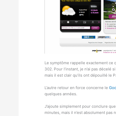
Le symptôme rappelle exactement ce qu
302. Pour l’instant, je n’ai pas décelé s
mais il est clair qu’ils ont dépouillé l
L’autre retour en force concerne le
Goo
quelques années.
J’ajoute simplement pour conclure que 
minutes, mais il n’est absolument pas n