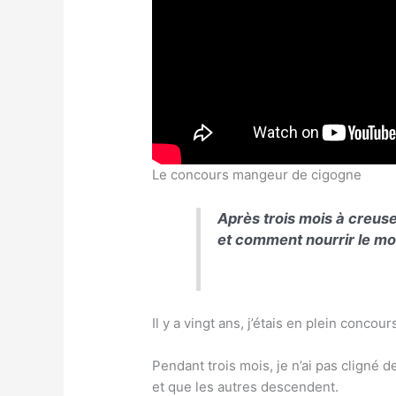
Le concours mangeur de cigogne
Après trois mois à creuse
et comment nourrir le mo
Il y a vingt ans, j’étais en plein concou
Pendant trois mois, je n’ai pas cligné 
et que les autres descendent.