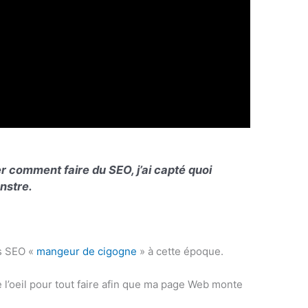
r comment faire du SEO, j’ai capté quoi
nstre.
rs SEO «
mangeur de cigogne
» à cette époque.
de l’oeil pour tout faire afin que ma page Web monte