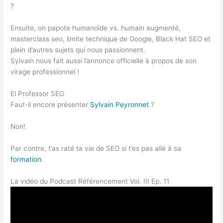
?
Ensuite, on papote humanoïde vs. humain augmenté,
masterclass seo, limite technique de Google, Black Hat SEO et
plein d’autres sujets qui nous passionnent.
Sylvain nous fait aussi l’annonce officielle à propos de son
virage professionnel !
El Professor SEO
Faut-il encore présenter
Sylvain Peyronnet
?
Non!
Par contre, t’as raté ta vie de SEO si t’es pas allé à sa
formation
.
La vidéo du Podcast Référencement Vol. III Ep. 11