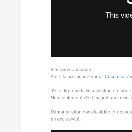
Interview Cocon.se
Alors là accrochez-vous !
Cocon.se
c’e
J’ose dire que la visualisation en mode
Non seulement c’est magnifique, mais e
Démonstration dans la vidéo ci-dessous
en exclusivité.