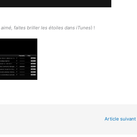
aimé, faites briller les étoiles dans iTunes
) !
Article suivant