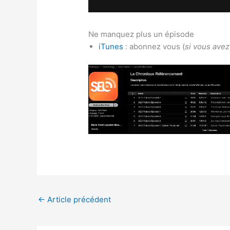
Ne manquez plus un épisode
iTunes
: abonnez vous (
si vous avez 
←
Article précédent