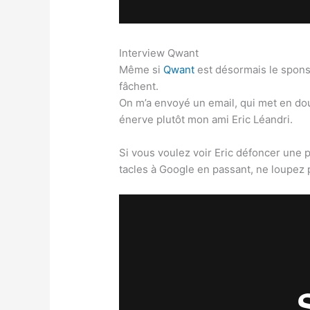
Interview Qwant
Même si
Qwant
est désormais le sponso
fâchent.
On m’a envoyé un email, qui met en dou
énerve plutôt mon ami Eric Léandri.
Si vous voulez voir Eric défoncer une 
tacles à Google en passant, ne loupez p