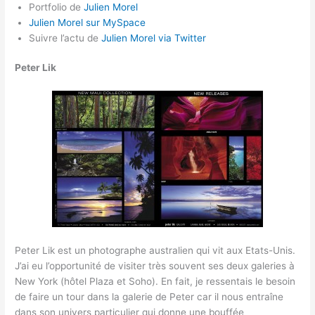
Portfolio de
Julien Morel
Julien Morel sur MySpace
Suivre l’actu de
Julien Morel via Twitter
Peter Lik
Peter Lik est un photographe australien qui vit aux Etats-Unis.
J’ai eu l’opportunité de visiter très souvent ses deux galeries à
New York (hôtel Plaza et Soho). En fait, je ressentais le besoin
de faire un tour dans la galerie de Peter car il nous entraîne
dans son univers particulier qui donne une bouffée