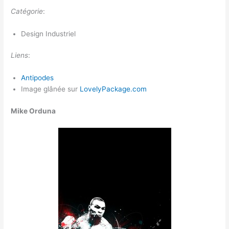
Catégorie
:
Design Industriel
Liens
:
Antipodes
Image glânée sur
LovelyPackage.com
Mike Orduna